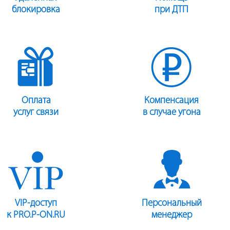
блокировка
при ДТП
Оплата
Компенсация
услуг связи
в случае угона
VIP-доступ
Персональный
к PRO.P-ON.RU
менеджер