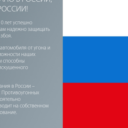
РОССИИ!
0 лет успешно
цам надежно защищать
азбоя.
 автомобиля от угона и
зможности наших
м способны
 искушенного
ния в России –
 Противоугонных
тоятельно
водит на собственном
дование.