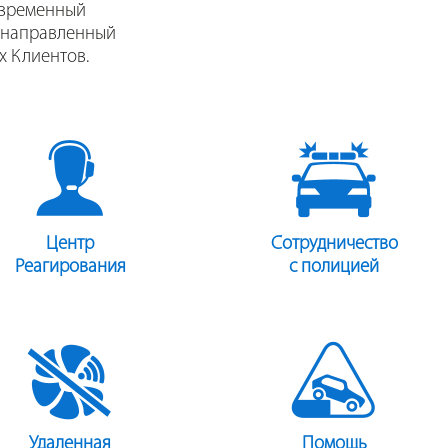
овременный
 направленный
х Клиентов.
Центр
Сотрудничество
Реагирования
с полицией
Удаленная
Помощь