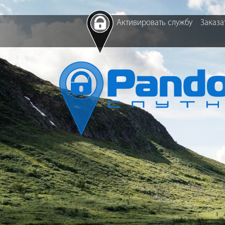
Активировать службу
Заказа
ОХРАНА
PANDORA ASSISTANCE
В
Центр
Помощь на дороге
реагирования
Вызов эвакуатора
Сотрудничество с
Вызов экстренных
полицией
служб
Активная охрана
Помощь при ДТП
Удаленная
Аварийный
блокировка
комиссар
Акустическая
Вызов такси на
пеленгация
место ДТП
Комплект Pandora-
СПУТНИК
Защита от