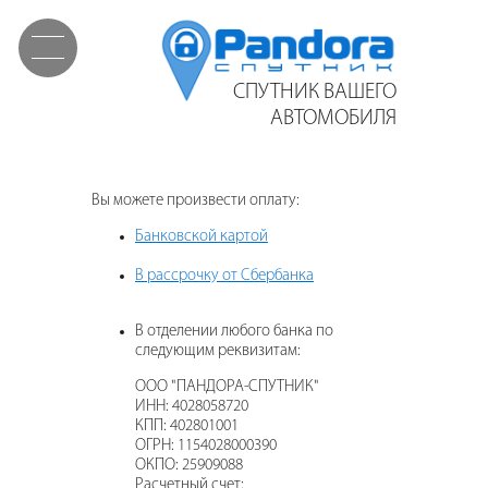
СПУТНИК ВАШЕГО
АВТОМОБИЛЯ
Вы можете произвести оплату:
Банковской картой
В рассрочку от Сбербанка
В отделении любого банка по
следующим реквизитам:
ООО "ПАНДОРА-СПУТНИК"
ИНН:
4028058720
КПП:
402801001
ОГРН:
1154028000390
ОКПО:
25909088
Расчетный счет: